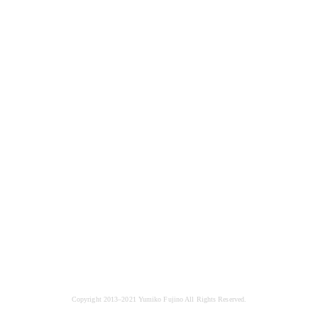
Copyright 2013–2021 Yumiko Fujino All Rights Reserved.